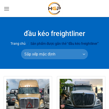
Bỏ
qua
nội
dung
đầu kéo freightliner
Trang chủ
/
Sản phẩm được gắn thẻ “đầu kéo freightliner”