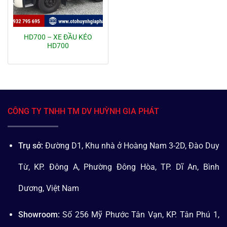
HD700 – XE ĐẦU KÉO
HD700
CÔNG TY TNHH TM DV HUỲNH GIA PHÁT
Trụ sở:
Đường D1, Khu nhà ở Hoàng Nam 3-2D, Đào Duy
Từ, KP. Đông A, Phường Đông Hòa, TP. Dĩ An, Bình
Dương, Việt Nam
Showroom:
Số 256 Mỹ Phước Tân Vạn, KP. Tân Phú 1,