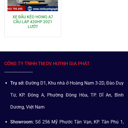
XE ĐẦU KÉO HOWO A7
CẦU LÁP 420HP 2021
LƯỚT
CÔNG TY TNHH TM DV HUỲNH GIA PHÁT
Trụ sở:
Đường D1, Khu nhà ở Hoàng Nam 3-2D, Đào Duy
Từ, KP. Đông A, Phường Đông Hòa, TP. Dĩ An, Bình
Dương, Việt Nam
Showroom:
Số 256 Mỹ Phước Tân Vạn, KP. Tân Phú 1,