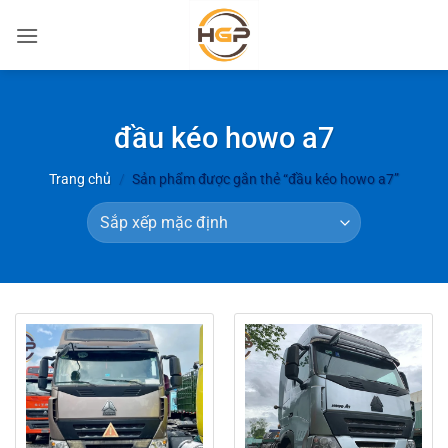
Bỏ
qua
nội
dung
đầu kéo howo a7
Trang chủ
/
Sản phẩm được gắn thẻ “đầu kéo howo a7”