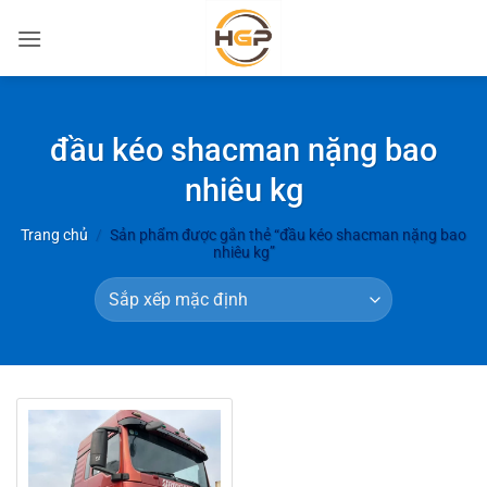
Bỏ
qua
nội
dung
đầu kéo shacman nặng bao
nhiêu kg
Trang chủ
/
Sản phẩm được gắn thẻ “đầu kéo shacman nặng bao
nhiêu kg”