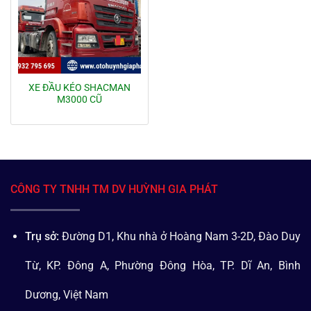
XE ĐẦU KÉO SHACMAN
M3000 CŨ
CÔNG TY TNHH TM DV HUỲNH GIA PHÁT
Trụ sở:
Đường D1, Khu nhà ở Hoàng Nam 3-2D, Đào Duy
Từ, KP. Đông A, Phường Đông Hòa, TP. Dĩ An, Bình
Dương, Việt Nam