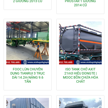
2 GIƯỜNG 2013 CŨ
PROSTAR 1 GIƯỜNG
2014 CŨ
FOOC LÙN CHUYÊN
ISO TANK CHỞ AXIT
DỤNG TIANRUI 3 TRỤC
21m3 HIỆU DONGTE |
DÀI 14.2m NẶNG 9.6
MOOC BỒN CHỨA HÓA
TẤN
CHẤT