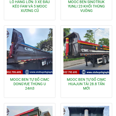
LÔ HÀNG LỚN: 3 XE ĐẦU
MOOC BEN SINOTRUK
KÉO FAW VÀ 5 MOOC
YUNLI 23 KHỐI THÙNG
XƯƠNG CŨ
VUÔNG
MOOC BEN TỰ ĐỔ CIMC
MOOC BEN TỰ ĐỔ CIMC
DONGYUE THÙNG U
HUAJUN TẢI 28.8 TẤN
24m3
MỚI