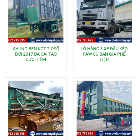
KHUNG BEN KCT TỰ ĐỔ
LÔ HÀNG 3 XE ĐẦU KÉO
ĐỜI 2017 ĐÃ CẢI TẠO
FAW CŨ BÁN GIÁ PHẾ
CỰC HIẾM
LIỆU