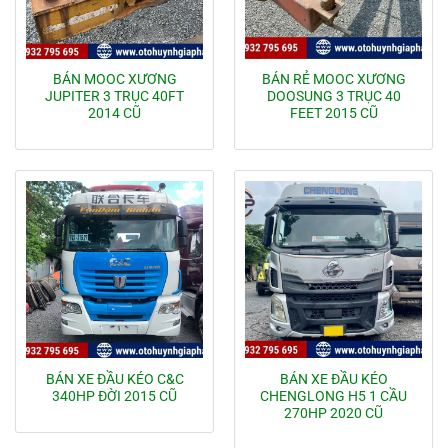
BÁN MOOC XƯƠNG
BÁN RẺ MOOC XƯƠNG
JUPITER 3 TRỤC 40FT
DOOSUNG 3 TRỤC 40
2014 CŨ
FEET 2015 CŨ
BÁN XE ĐẦU KÉO C&C
BÁN XE ĐẦU KÉO
340HP ĐỜI 2015 CŨ
CHENGLONG H5 1 CẦU
270HP 2020 CŨ