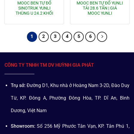
MOOC BEN TỰ ĐỔ
MOOC BEN TỰ ĐỔ YUNLI
SINOTRUK YUNLI
TẢI 28.6 TẤN | GIÁ
THÙNG U 24.2 KHỐI
MOOC YUNLI
1
2
3
4
5
6
CÔNG TY TNHH TM DV HUỲNH GIA PHÁT
Trụ sở:
Đường D1, Khu nhà ở Hoàng Nam 3-2D, Đào Duy
Từ, KP. Đông A, Phường Đông Hòa, TP. Dĩ An, Bình
Dương, Việt Nam
Showroom:
Số 256 Mỹ Phước Tân Vạn, KP. Tân Phú 1,