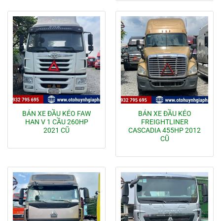
BÁN XE ĐẦU KÉO FAW
BÁN XE ĐẦU KÉO
HAN V 1 CẦU 260HP
FREIGHTLINER
2021 CŨ
CASCADIA 455HP 2012
CŨ