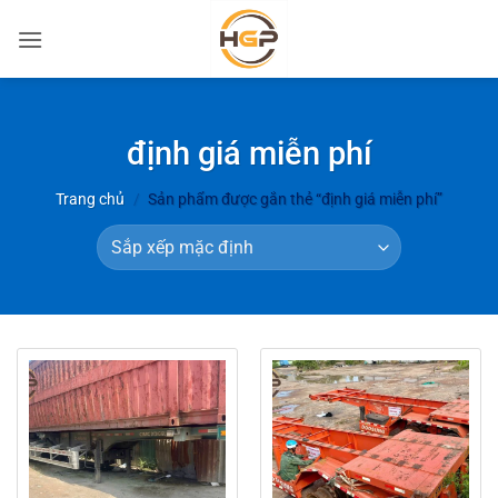
Bỏ
qua
nội
dung
định giá miễn phí
Trang chủ
/
Sản phẩm được gắn thẻ “định giá miễn phí”