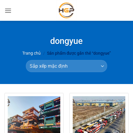
Bỏ
qua
nội
dung
dongyue
Trang chủ
/
Sản phẩm được gắn thẻ “dongyue”