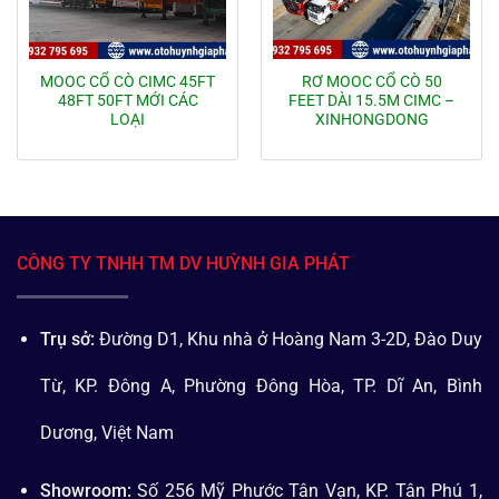
MOOC CỔ CÒ CIMC 45FT
RƠ MOOC CỔ CÒ 50
48FT 50FT MỚI CÁC
FEET DÀI 15.5M CIMC –
LOẠI
XINHONGDONG
CÔNG TY TNHH TM DV HUỲNH GIA PHÁT
Trụ sở:
Đường D1, Khu nhà ở Hoàng Nam 3-2D, Đào Duy
Từ, KP. Đông A, Phường Đông Hòa, TP. Dĩ An, Bình
Dương, Việt Nam
Showroom:
Số 256 Mỹ Phước Tân Vạn, KP. Tân Phú 1,