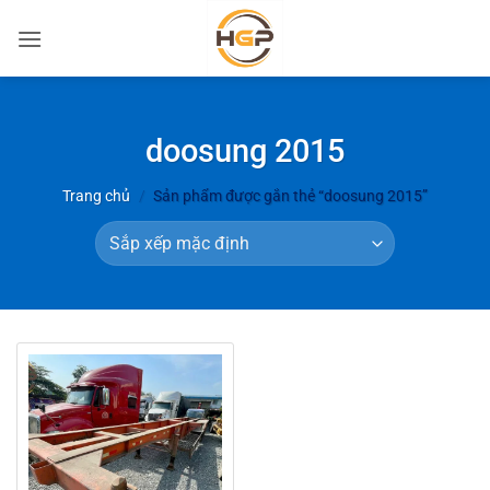
Bỏ
qua
nội
dung
doosung 2015
Trang chủ
/
Sản phẩm được gắn thẻ “doosung 2015”