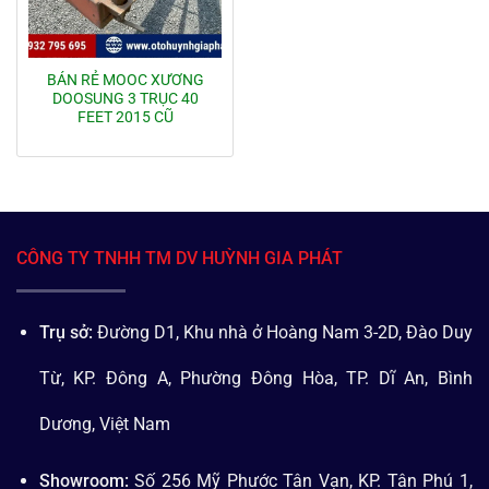
BÁN RẺ MOOC XƯƠNG
DOOSUNG 3 TRỤC 40
FEET 2015 CŨ
CÔNG TY TNHH TM DV HUỲNH GIA PHÁT
Trụ sở:
Đường D1, Khu nhà ở Hoàng Nam 3-2D, Đào Duy
Từ, KP. Đông A, Phường Đông Hòa, TP. Dĩ An, Bình
Dương, Việt Nam
Showroom:
Số 256 Mỹ Phước Tân Vạn, KP. Tân Phú 1,