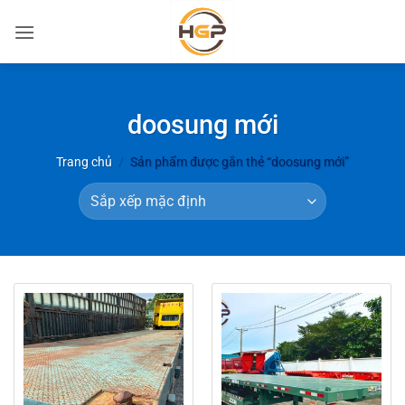
Bỏ
qua
nội
dung
doosung mới
Trang chủ
/
Sản phẩm được gắn thẻ “doosung mới”