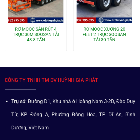
RƠ MOOC SÀN RÚT 4
RƠ MOOC XƯƠNG 20
TRỤC 30M SOOSAN TẢI
FEET 2 TRỤC SOOSAN
43.8 TẤN
TẢI 30 TẤN
CÔNG TY TNHH TM DV HUỲNH GIA PHÁT
Trụ sở:
Đường D1, Khu nhà ở Hoàng Nam 3-2D, Đào Duy
Từ, KP. Đông A, Phường Đông Hòa, TP. Dĩ An, Bình
Dương, Việt Nam