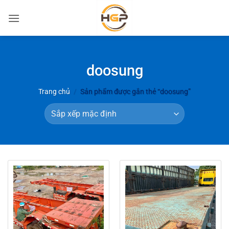
Bỏ
qua
nội
dung
doosung
Trang chủ
/
Sản phẩm được gắn thẻ “doosung”