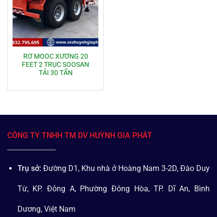
RƠ MOOC XƯƠNG 20
FEET 2 TRỤC SOOSAN
TẢI 30 TẤN
CÔNG TY TNHH TM DV HUỲNH GIA PHÁT
Trụ sở:
Đường D1, Khu nhà ở Hoàng Nam 3-2D, Đào Duy
Từ, KP. Đông A, Phường Đông Hòa, TP. Dĩ An, Bình
Dương, Việt Nam