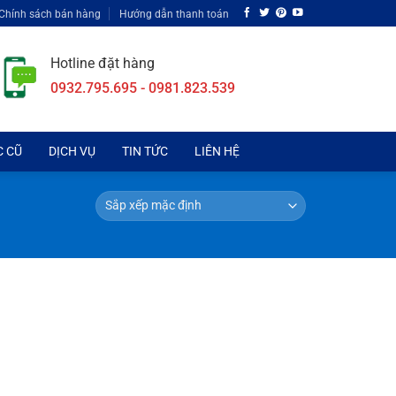
Chính sách bán hàng
Hướng dẫn thanh toán
Hotline đặt hàng
0932.795.695 - 0981.823.539
C CŨ
DỊCH VỤ
TIN TỨC
LIÊN HỆ