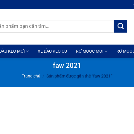
ĐẦU KÉO MỚI
XE ĐẦU KÉO CŨ
RƠ MOOC MỚI
RƠ MOO
faw 2021
Trang chủ
/
Sản phẩm được gắn thẻ “faw 2021”