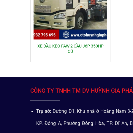
XE ĐẦU KÉO FAW 2 CẦU J6P 350HP
CŨ
CÔNG TY TNHH TM DV HUỲNH GIA PH
Trụ sở:
Đường D1, Khu nhà ở Hoàng Nam 3-2
KP. Đông A, Phường Đông Hòa, TP. Dĩ An, B