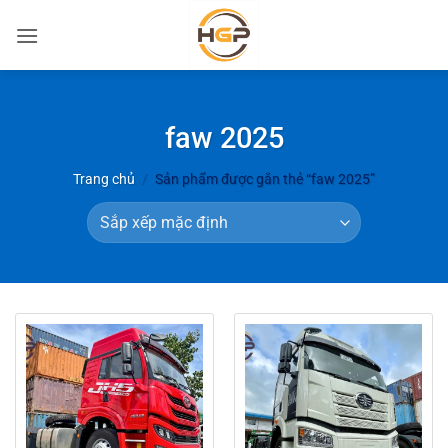
Bỏ
qua
nội
dung
faw 2025
Trang chủ
/
Sản phẩm được gắn thẻ “faw 2025”