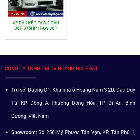
XE ĐẦU KÉO FAW 2 CẦU
J6P 375HP | FAW J6P
CÔNG TY TNHH TM DV HUỲNH GIA PHÁT
Trụ sở:
Đường D1, Khu nhà ở Hoàng Nam 3-2D, Đào Duy
Từ, KP. Đông A, Phường Đông Hòa, TP. Dĩ An, Bình
Dương, Việt Nam
Showroom:
Số 256 Mỹ Phước Tân Vạn, KP. Tân Phú 1,