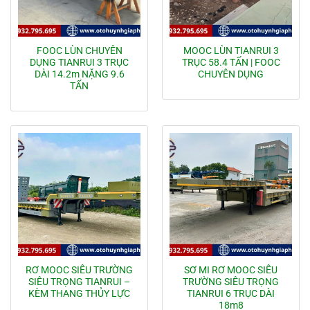
FOOC LÙN CHUYÊN
MOOC LÙN TIANRUI 3
DỤNG TIANRUI 3 TRỤC
TRỤC 58.4 TẤN | FOOC
DÀI 14.2m NẶNG 9.6
CHUYÊN DỤNG
TẤN
RƠ MOOC SIÊU TRƯỜNG
SƠ MI RƠ MOOC SIÊU
SIÊU TRỌNG TIANRUI –
TRƯỜNG SIÊU TRỌNG
KÈM THANG THỦY LỰC
TIANRUI 6 TRỤC DÀI
18m8