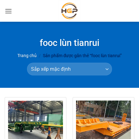
Bỏ
qua
nội
dung
fooc lùn tianrui
Trang chủ
/
Sản phẩm được gắn thẻ “fooc lùn tianrui”