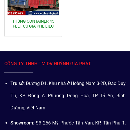
THÙNG CONTAINER 45
FEET CŨ GIÁ PHẾ LIỆU
CÔNG TY TNHH TM DV HUỲNH GIA PHÁT
Trụ sở:
Đường D1, Khu nhà ở Hoàng Nam 3-2D, Đào Duy
Từ, KP. Đông A, Phường Đông Hòa, TP. Dĩ An, Bình
Dương, Việt Nam
Showroom:
Số 256 Mỹ Phước Tân Vạn, KP. Tân Phú 1,