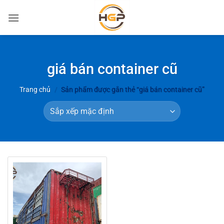
Bỏ
qua
nội
dung
giá bán container cũ
Trang chủ
/
Sản phẩm được gắn thẻ “giá bán container cũ”