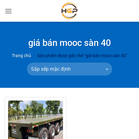
Bỏ
qua
nội
dung
giá bán mooc sàn 40
Trang chủ
/
Sản phẩm được gắn thẻ “giá bán mooc sàn 40”