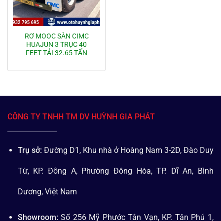
RƠ MOOC SÀN CIMC
HUAJUN 3 TRỤC 40
FEET TẢI 32.65 TẤN
CÔNG TY TNHH TM DV HUỲNH GIA PHÁT
Trụ sở:
Đường D1, Khu nhà ở Hoàng Nam 3-2D, Đào Duy
Từ, KP. Đông A, Phường Đông Hòa, TP. Dĩ An, Bình
Dương, Việt Nam
Showroom:
Số 256 Mỹ Phước Tân Vạn, KP. Tân Phú 1,