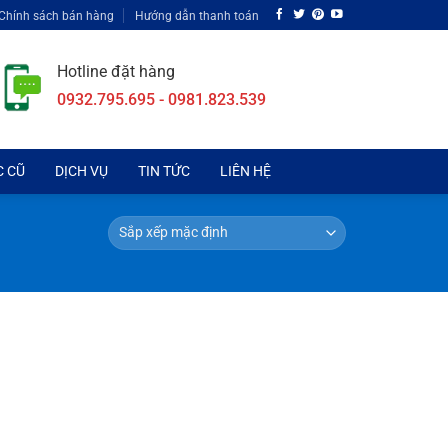
Chính sách bán hàng
Hướng dẫn thanh toán
Hotline đặt hàng
0932.795.695 - 0981.823.539
C CŨ
DỊCH VỤ
TIN TỨC
LIÊN HỆ