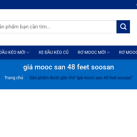
ĐẦU KÉO MỚI
XE ĐẦU KÉO CŨ
RƠ MOOC MỚI
RƠ MOO
giá mooc san 48 feet soosan
Trang chủ
/
Sản phẩm được gắn thẻ “giá mooc san 48 feet soosan”