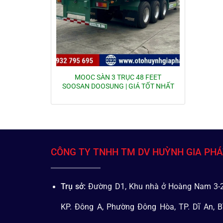
MOOC SÀN 3 TRỤC 48 FEET
SOOSAN DOOSUNG | GIÁ TỐT NHẤT
CÔNG TY TNHH TM DV HUỲNH GIA PH
Trụ sở:
Đường D1, Khu nhà ở Hoàng Nam 3-2
KP. Đông A, Phường Đông Hòa, TP. Dĩ An, B