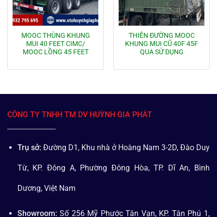
MOOC THÙNG KHUNG
THIÊN ĐƯỜNG MOOC
MUI 40 FEET CIMC/
KHUNG MUI CŨ 40F 45F
MOOC LỒNG 45 FEET
QUA SỬ DỤNG
CÔNG TY TNHH TM DV HUỲNH GIA PHÁT
Trụ sở:
Đường D1, Khu nhà ở Hoàng Nam 3-2D, Đào Duy
Từ, KP. Đông A, Phường Đông Hòa, TP. Dĩ An, Bình
Dương, Việt Nam
Showroom:
Số 256 Mỹ Phước Tân Vạn, KP. Tân Phú 1,