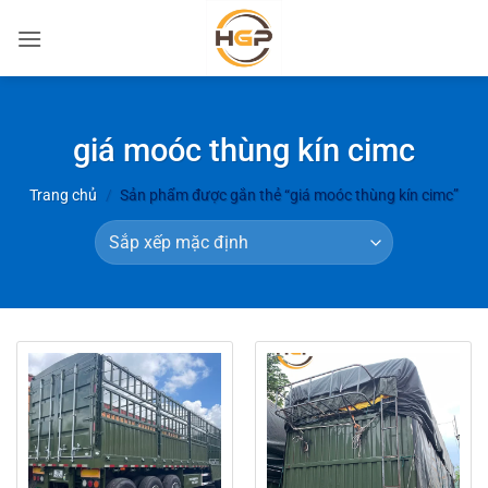
Bỏ
qua
nội
dung
giá moóc thùng kín cimc
Trang chủ
/
Sản phẩm được gắn thẻ “giá moóc thùng kín cimc”