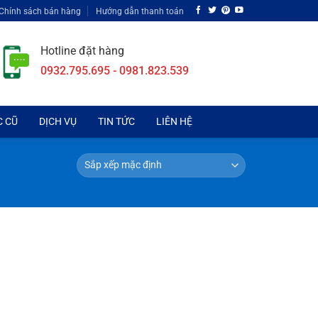
Chính sách bán hàng
Hướng dẫn thanh toán
Hotline đặt hàng
0932.795.695 - 0981.823.539
C CŨ
DỊCH VỤ
TIN TỨC
LIÊN HỆ