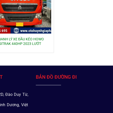
HANH LÝ XE ĐẦU KÉO HOWO
SITRAK 440HP 2023 LƯỚT
ÁT
BẢN ĐỒ ĐƯỜNG ĐI
D, Đào Duy Từ,
ình Dương, Việt