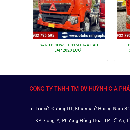
BÁN XE HOWO T7H SITRAK CẦU
T
LÁP 2023 LƯỚT
CÔNG TY TNHH TM DV HUỲNH GIA PH
Trụ sở:
Đường D1, Khu nhà ở Hoàng Nam 3-2
KP. Đông A, Phường Đông Hòa, TP. Dĩ An, B