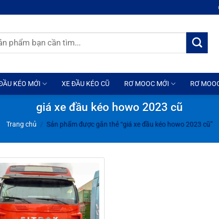
ĐẦU KÉO MỚI
XE ĐẦU KÉO CŨ
RƠ MOOC MỚI
RƠ MOO
giá xe đầu kéo howo 2023 cũ
Trang chủ
/
Sản phẩm được gắn thẻ “giá xe đầu kéo howo 2023 cũ”