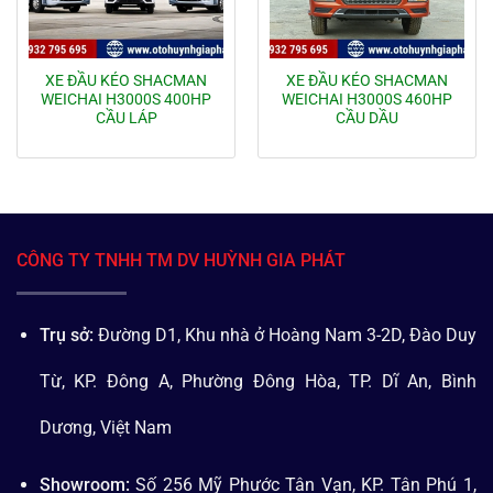
XE ĐẦU KÉO SHACMAN
XE ĐẦU KÉO SHACMAN
WEICHAI H3000S 400HP
WEICHAI H3000S 460HP
CẦU LÁP
CẦU DẦU
CÔNG TY TNHH TM DV HUỲNH GIA PHÁT
Trụ sở:
Đường D1, Khu nhà ở Hoàng Nam 3-2D, Đào Duy
Từ, KP. Đông A, Phường Đông Hòa, TP. Dĩ An, Bình
Dương, Việt Nam
Showroom:
Số 256 Mỹ Phước Tân Vạn, KP. Tân Phú 1,