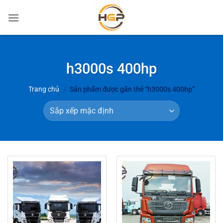
Bỏ
qua
nội
dung
h3000s 400hp
Trang chủ
/
Sản phẩm được gắn thẻ “h3000s 400hp”