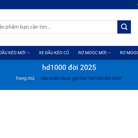
ĐẦU KÉO MỚI
XE ĐẦU KÉO CŨ
RƠ MOOC MỚI
RƠ MOO
hd1000 đời 2025
Trang chủ
/
Sản phẩm được gắn thẻ “hd1000 đời 2025”