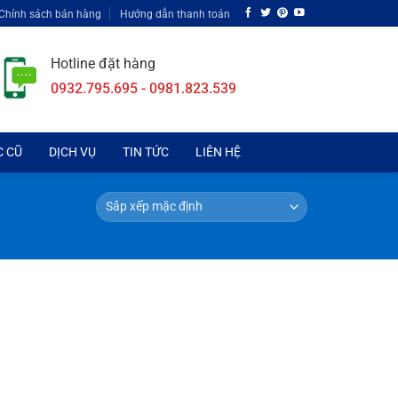
Chính sách bán hàng
Hướng dẫn thanh toán
Hotline đặt hàng
0932.795.695 - 0981.823.539
C CŨ
DỊCH VỤ
TIN TỨC
LIÊN HỆ