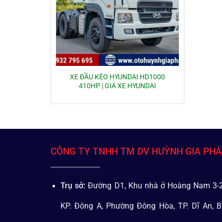
XE ĐẦU KÉO HYUNDAI HD1000
410HP | GIÁ XE HYUNDAI
CÔNG TY TNHH TM DV HUỲNH GIA PH
Trụ sở:
Đường D1, Khu nhà ở Hoàng Nam 3-2
KP. Đông A, Phường Đông Hòa, TP. Dĩ An, B