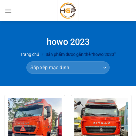
Bỏ
qua
nội
dung
howo 2023
Trang chủ
/
Sản phẩm được gắn thẻ “howo 2023”