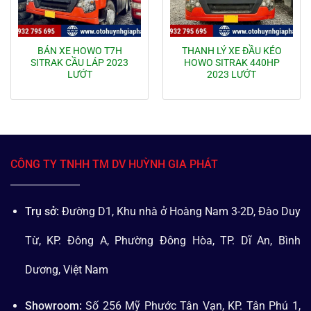
BÁN XE HOWO T7H
THANH LÝ XE ĐẦU KÉO
SITRAK CẦU LÁP 2023
HOWO SITRAK 440HP
LƯỚT
2023 LƯỚT
CÔNG TY TNHH TM DV HUỲNH GIA PHÁT
Trụ sở:
Đường D1, Khu nhà ở Hoàng Nam 3-2D, Đào Duy
Từ, KP. Đông A, Phường Đông Hòa, TP. Dĩ An, Bình
Dương, Việt Nam
Showroom:
Số 256 Mỹ Phước Tân Vạn, KP. Tân Phú 1,