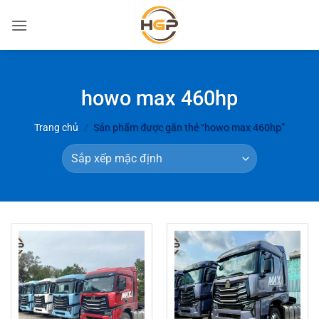
Bỏ
qua
nội
dung
howo max 460hp
Trang chủ
/
Sản phẩm được gắn thẻ “howo max 460hp”