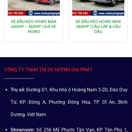
XE ĐẦU KÉO HOWO MAX
XE ĐẦU KÉO HOWO MAX
440HP – 460HP | GIÁ XE
460HP | CẦU LÁP & CẦU
HOWO
DẦU
CÔNG TY TNHH TM DV HUỲNH GIA PHÁT
Trụ sở:
Đường D1, Khu nhà ở Hoàng Nam 3-2D, Đào Duy
Từ, KP. Đông A, Phường Đông Hòa, TP. Dĩ An, Bình
Dương, Việt Nam
Showroom:
Số 256 Mỹ Phước Tân Vạn, KP. Tân Phú 1,