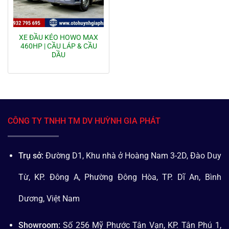
XE ĐẦU KÉO HOWO MAX
460HP | CẦU LÁP & CẦU
DẦU
CÔNG TY TNHH TM DV HUỲNH GIA PHÁT
Trụ sở:
Đường D1, Khu nhà ở Hoàng Nam 3-2D, Đào Duy
Từ, KP. Đông A, Phường Đông Hòa, TP. Dĩ An, Bình
Dương, Việt Nam
Showroom:
Số 256 Mỹ Phước Tân Vạn, KP. Tân Phú 1,