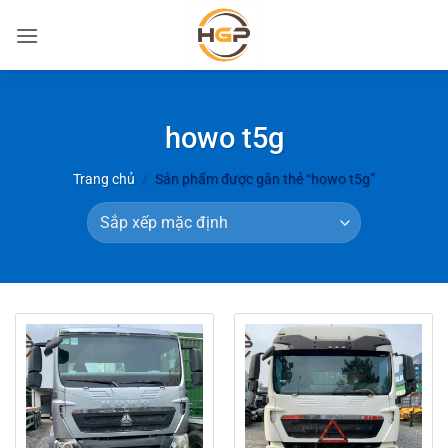
Bỏ
qua
nội
dung
howo t5g
Trang chủ
/
Sản phẩm được gắn thẻ “howo t5g”