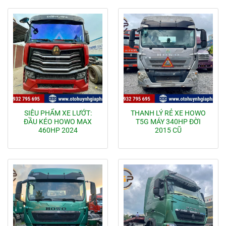
SIÊU PHẨM XE LƯỚT:
THANH LÝ RẺ XE HOWO
ĐẦU KÉO HOWO MAX
T5G MÁY 340HP ĐỜI
460HP 2024
2015 CŨ