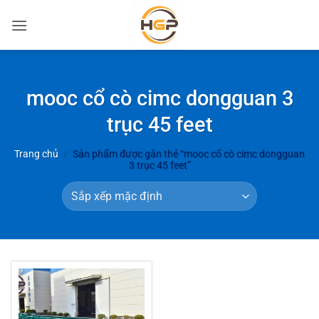
Bỏ
qua
nội
dung
mooc cổ cò cimc dongguan 3
trục 45 feet
Trang chủ
/
Sản phẩm được gắn thẻ “mooc cổ cò cimc dongguan
3 trục 45 feet”