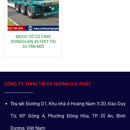
MOOC CỔ CÒ CIMC
DONGGUAN 45 FEET TẢI
33 TẤN MỚI
CÔNG TY TNHH TM DV HUỲNH GIA PHÁT
Trụ sở:
Đường D1, Khu nhà ở Hoàng Nam 3-2D, Đào Duy
Từ, KP. Đông A, Phường Đông Hòa, TP. Dĩ An, Bình
Dương, Việt Nam