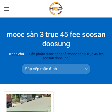
Bỏ
qua
nội
dung
mooc sàn 3 trục 45 fee soosan
doosung
Trang chủ
/
Sản phẩm được gắn thẻ “mooc sàn 3 trục 45 fee
soosan doosung”