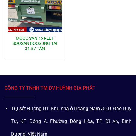
MOOC SÀN 45 FEET
SOOSAN DOOSUNG TẢI
31.57 TẤN
CÔNG TY TNHH TM DV HUỲNH GIA PHÁT
Trụ sở:
Đường D1, Khu nhà ở Hoàng Nam 3-2D, Đào Duy
Từ, KP. Đông A, Phường Đông Hòa, TP. Dĩ An, Bình
Dương, Việt Nam