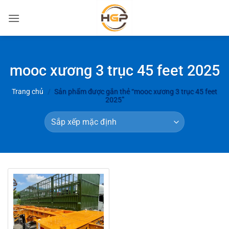
Bỏ
qua
nội
dung
mooc xương 3 trục 45 feet 2025
Trang chủ
/
Sản phẩm được gắn thẻ “mooc xương 3 trục 45 feet
2025”