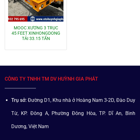
MOOC XƯƠNG 3 TRỤC
45 FEET XINHONGDONG
TẢI 33.15 TẤN
CÔNG TY TNHH TM DV HUỲNH GIA PHÁT
Trụ sở:
Đường D1, Khu nhà ở Hoàng Nam 3-2D, Đào Duy
Từ, KP. Đông A, Phường Đông Hòa, TP. Dĩ An, Bình
Dương, Việt Nam