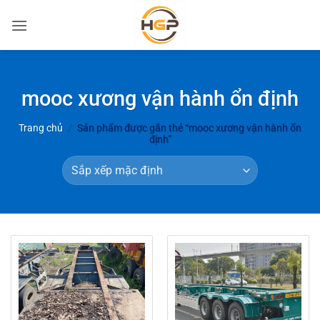
Bỏ
qua
nội
dung
mooc xương vận hành ổn định
Trang chủ
/
Sản phẩm được gắn thẻ “mooc xương vận hành ổn
định”