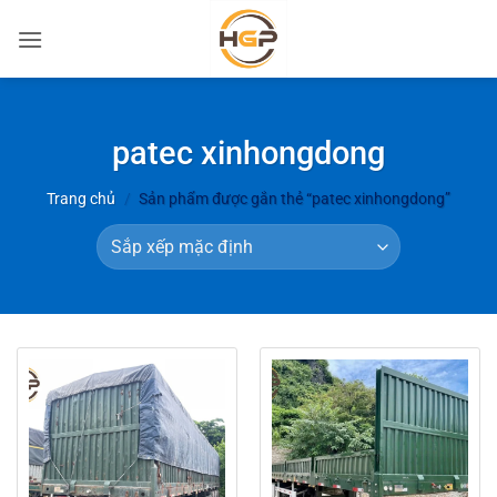
Bỏ
qua
nội
dung
patec xinhongdong
Trang chủ
/
Sản phẩm được gắn thẻ “patec xinhongdong”