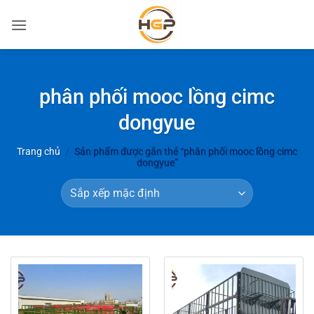
Bỏ
qua
nội
dung
phân phối mooc lồng cimc
dongyue
Trang chủ
/
Sản phẩm được gắn thẻ “phân phối mooc lồng cimc
dongyue”