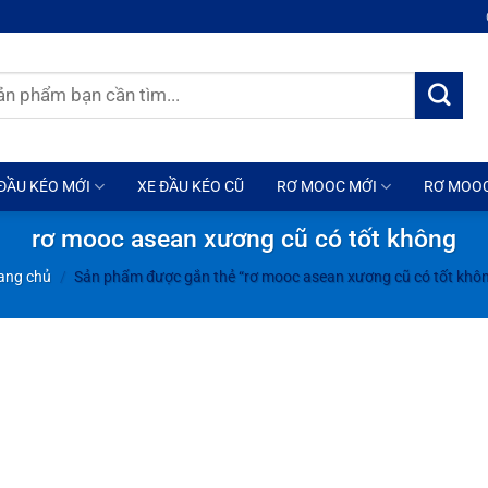
ĐẦU KÉO MỚI
XE ĐẦU KÉO CŨ
RƠ MOOC MỚI
RƠ MOO
rơ mooc asean xương cũ có tốt không
ang chủ
/
Sản phẩm được gắn thẻ “rơ mooc asean xương cũ có tốt khô