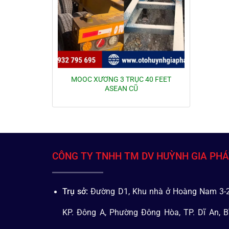
MOOC XƯƠNG 3 TRỤC 40 FEET
ASEAN CŨ
CÔNG TY TNHH TM DV HUỲNH GIA PH
Trụ sở:
Đường D1, Khu nhà ở Hoàng Nam 3-2
KP. Đông A, Phường Đông Hòa, TP. Dĩ An, B