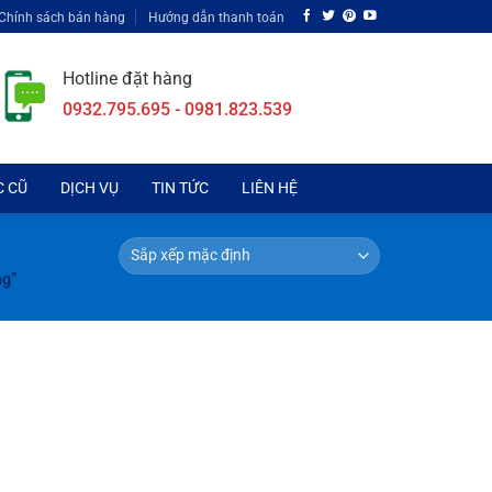
Chính sách bán hàng
Hướng dẫn thanh toán
Hotline đặt hàng
0932.795.695 - 0981.823.539
C CŨ
DỊCH VỤ
TIN TỨC
LIÊN HỆ
ng”