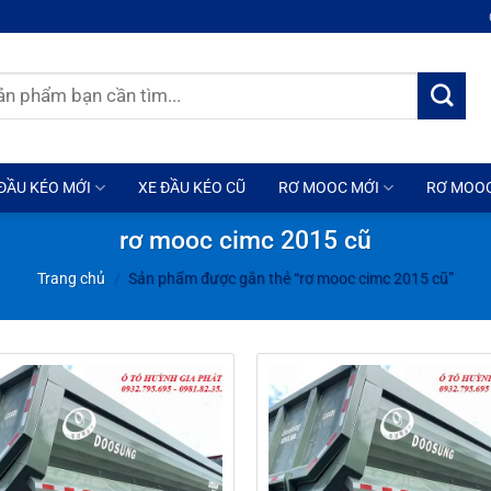
ĐẦU KÉO MỚI
XE ĐẦU KÉO CŨ
RƠ MOOC MỚI
RƠ MOO
rơ mooc cimc 2015 cũ
Trang chủ
/
Sản phẩm được gắn thẻ “rơ mooc cimc 2015 cũ”