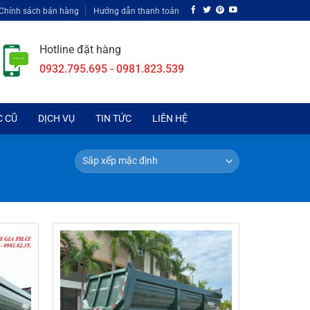
Chính sách bán hàng
Hướng dẫn thanh toán
Hotline đặt hàng
0932.795.695 - 0981.823.539
C CŨ
DỊCH VỤ
TIN TỨC
LIÊN HỆ