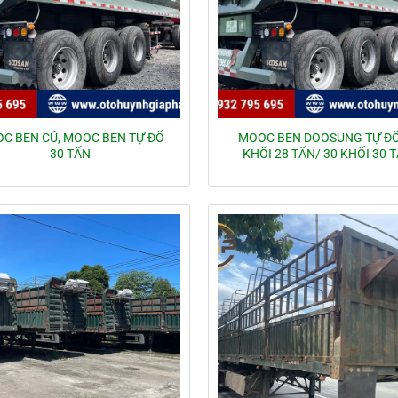
C BEN CŨ, MOOC BEN TỰ ĐỔ
MOOC BEN DOOSUNG TỰ ĐỔ
30 TẤN
KHỐI 28 TẤN/ 30 KHỐI 30 