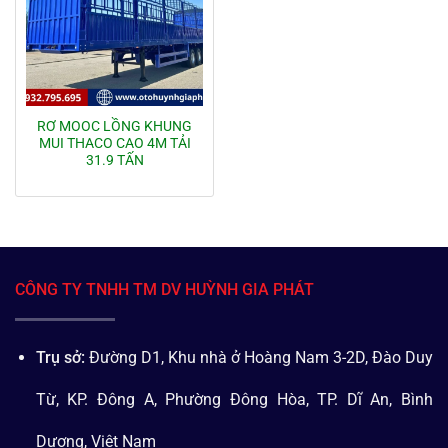
RƠ MOOC LỒNG KHUNG
MUI THACO CAO 4M TẢI
31.9 TẤN
CÔNG TY TNHH TM DV HUỲNH GIA PHÁT
Trụ sở:
Đường D1, Khu nhà ở Hoàng Nam 3-2D, Đào Duy
Từ, KP. Đông A, Phường Đông Hòa, TP. Dĩ An, Bình
Dương, Việt Nam