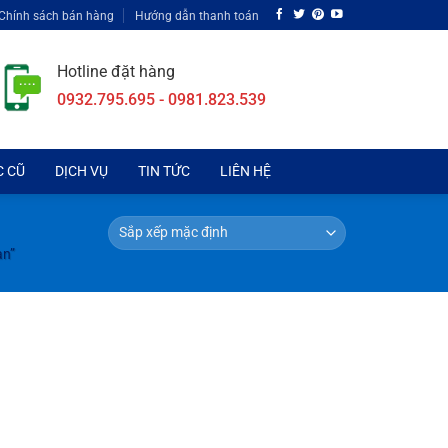
Chính sách bán hàng
Hướng dẫn thanh toán
Hotline đặt hàng
0932.795.695 - 0981.823.539
C CŨ
DỊCH VỤ
TIN TỨC
LIÊN HỆ
an”