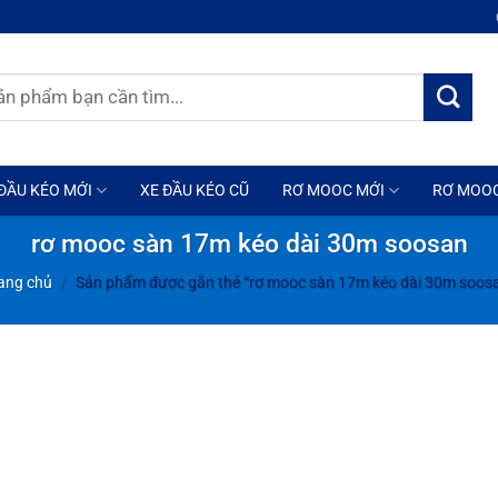
ĐẦU KÉO MỚI
XE ĐẦU KÉO CŨ
RƠ MOOC MỚI
RƠ MOO
rơ mooc sàn 17m kéo dài 30m soosan
ang chủ
/
Sản phẩm được gắn thẻ “rơ mooc sàn 17m kéo dài 30m soos