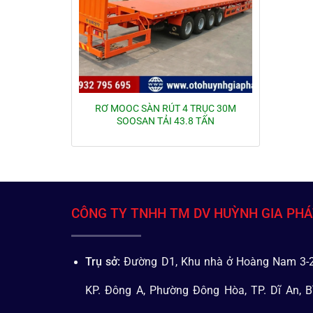
RƠ MOOC SÀN RÚT 4 TRỤC 30M
SOOSAN TẢI 43.8 TẤN
CÔNG TY TNHH TM DV HUỲNH GIA PH
Trụ sở:
Đường D1, Khu nhà ở Hoàng Nam 3-2
KP. Đông A, Phường Đông Hòa, TP. Dĩ An, B