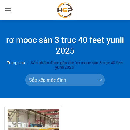
Bỏ
qua
nội
dung
rơ mooc sàn 3 trục 40 feet yunli
2025
Trang chủ
/
Sản phẩm được gắn thẻ “rơ mooc sàn 3 trục 40 feet
yunli 2025”