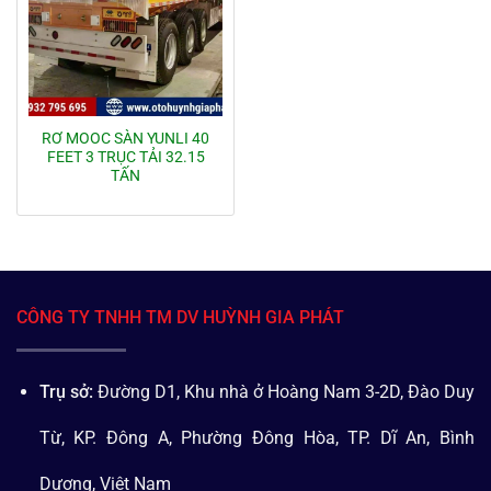
RƠ MOOC SÀN YUNLI 40
FEET 3 TRỤC TẢI 32.15
TẤN
CÔNG TY TNHH TM DV HUỲNH GIA PHÁT
Trụ sở:
Đường D1, Khu nhà ở Hoàng Nam 3-2D, Đào Duy
Từ, KP. Đông A, Phường Đông Hòa, TP. Dĩ An, Bình
Dương, Việt Nam