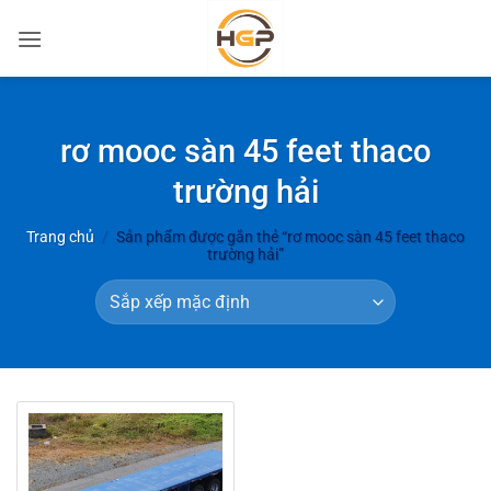
Bỏ
qua
nội
dung
rơ mooc sàn 45 feet thaco
trường hải
Trang chủ
/
Sản phẩm được gắn thẻ “rơ mooc sàn 45 feet thaco
trường hải”