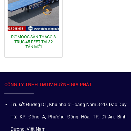
RƠ MOOC SÀN THACO 3
TRỤC 45 FEET TẢI 32
TẤN MỚI
CÔNG TY TNHH TM DV HUỲNH GIA PHÁT
Trụ sở:
Đường D1, Khu nhà ở Hoàng Nam 3-2D, Đào Duy
Từ, KP. Đông A, Phường Đông Hòa, TP. Dĩ An, Bình
Dương, Việt Nam