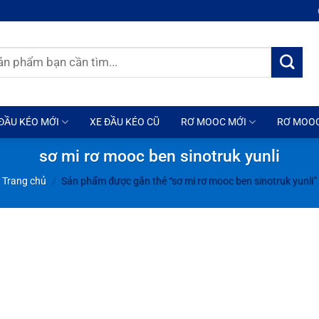
ĐẦU KÉO MỚI
XE ĐẦU KÉO CŨ
RƠ MOOC MỚI
RƠ MOO
sơ mi rơ mooc ben sinotruk yunli
Trang chủ
/
Sản phẩm được gắn thẻ “sơ mi rơ mooc ben sinotruk yunli”