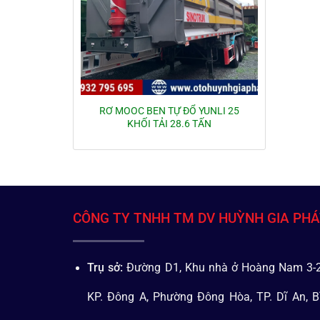
RƠ MOOC BEN TỰ ĐỔ YUNLI 25
KHỐI TẢI 28.6 TẤN
CÔNG TY TNHH TM DV HUỲNH GIA PH
Trụ sở:
Đường D1, Khu nhà ở Hoàng Nam 3-2
KP. Đông A, Phường Đông Hòa, TP. Dĩ An, B