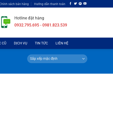
Chính sách bán hàng
Hướng dẫn thanh toán
Hotline đặt hàng
0932.795.695 - 0981.823.539
C CŨ
DỊCH VỤ
TIN TỨC
LIÊN HỆ