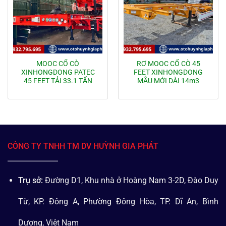
MOOC CỔ CÒ
RƠ MOOC CỔ CÒ 45
XINHONGDONG PATEC
FEET XINHONGDONG
45 FEET TẢI 33.1 TẤN
MẪU MỚI DÀI 14m3
CÔNG TY TNHH TM DV HUỲNH GIA PHÁT
Trụ sở:
Đường D1, Khu nhà ở Hoàng Nam 3-2D, Đào Duy
Từ, KP. Đông A, Phường Đông Hòa, TP. Dĩ An, Bình
Dương, Việt Nam