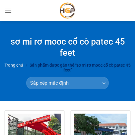
Bỏ
qua
nội
dung
sơ mi rơ mooc cổ cò patec 45
feet
Trang chủ
/
Sản phẩm được gắn thẻ “sơ mi rơ mooc cổ cò patec 45
feet”