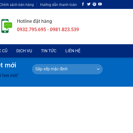
Chính sách bán hàng
Hướng dẫn thanh toán
Hotline đặt hàng
0932.795.695 - 0981.823.539
C CŨ
DỊCH VỤ
TIN TỨC
LIÊN HỆ
et mới
 feet mới”