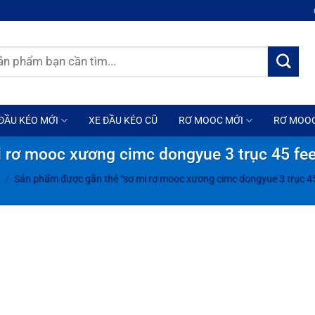
ĐẦU KÉO MỚI
XE ĐẦU KÉO CŨ
RƠ MOOC MỚI
RƠ MOO
 rơ mooc xương cimc dongyue 3 trục 45 fe
/
Sản phẩm được gắn thẻ “sơ mi rơ mooc xương cimc dongyue 3 trục 45