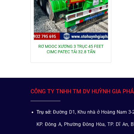
RƠ MOOC XƯƠNG 3 TRỤC 45 FEET
CIMC PATEC TẢI 32.8 TẤN
CÔNG TY TNHH TM DV HUỲNH GIA PH
Trụ sở:
Đường D1, Khu nhà ở Hoàng Nam 3-2
KP. Đông A, Phường Đông Hòa, TP. Dĩ An, B