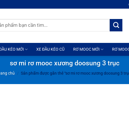
ĐẦU KÉO MỚI
XE ĐẦU KÉO CŨ
RƠ MOOC MỚI
RƠ MOO
sơ mi rơ mooc xương doosung 3 trục
rang chủ
/
Sản phẩm được gắn thẻ “sơ mi rơ mooc xương doosung 3 trụ