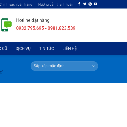
Chính sách bán hàng
Hướng dẫn thanh toán
Hotline đặt hàng
0932.795.695 - 0981.823.539
C CŨ
DỊCH VỤ
TIN TỨC
LIÊN HỆ
c”