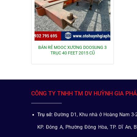
BÁN RẺ MOOC XƯƠNG DOOSUNG 3
TRỤC 40 FEET 2015 CŨ
CÔNG TY TNHH TM DV HUỲNH GIA PH
Trụ sở:
Đường D1, Khu nhà ở Hoàng Nam 3-2
KP. Đông A, Phường Đông Hòa, TP. Dĩ An, B