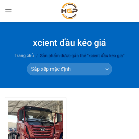
Bỏ
qua
nội
dung
xcient đầu kéo giá
Trang chủ
/
Sản phẩm được gắn thẻ “xcient đầu kéo giá”