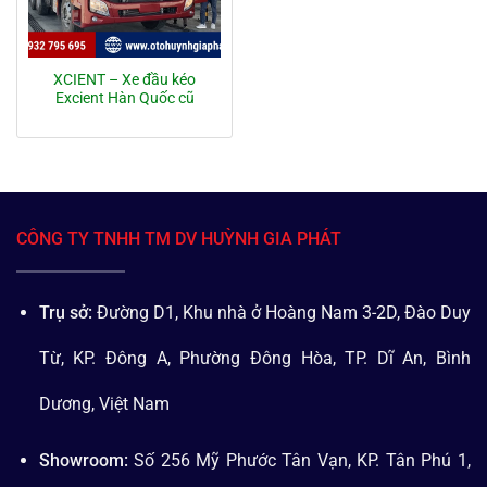
XCIENT – Xe đầu kéo
Excient Hàn Quốc cũ
CÔNG TY TNHH TM DV HUỲNH GIA PHÁT
Trụ sở:
Đường D1, Khu nhà ở Hoàng Nam 3-2D, Đào Duy
Từ, KP. Đông A, Phường Đông Hòa, TP. Dĩ An, Bình
Dương, Việt Nam
Showroom:
Số 256 Mỹ Phước Tân Vạn, KP. Tân Phú 1,