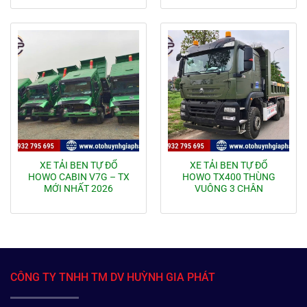
XE TẢI BEN TỰ ĐỔ
XE TẢI BEN TỰ ĐỔ
HOWO CABIN V7G – TX
HOWO TX400 THÙNG
MỚI NHẤT 2026
VUÔNG 3 CHÂN
CÔNG TY TNHH TM DV HUỲNH GIA PHÁT