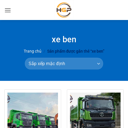
Bỏ
qua
nội
dung
xe ben
Trang chủ
/
Sản phẩm được gắn thẻ “xe ben”