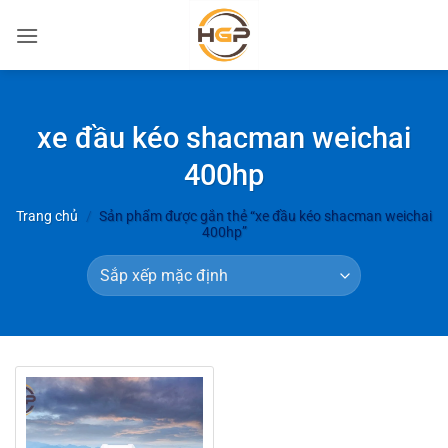
Bỏ
qua
nội
dung
xe đầu kéo shacman weichai
400hp
Trang chủ
/
Sản phẩm được gắn thẻ “xe đầu kéo shacman weichai
400hp”