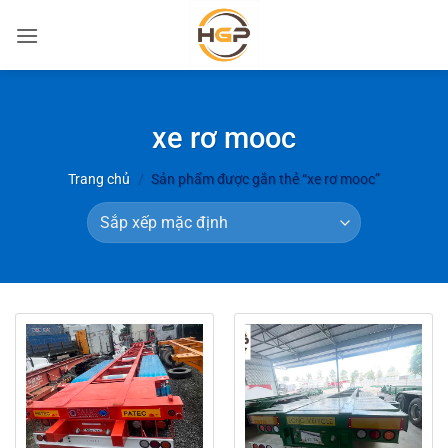
Bỏ
qua
nội
dung
xe rơ mooc
Trang chủ
/
Sản phẩm được gắn thẻ “xe rơ mooc”