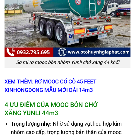
Sơ mi rơ mooc bồn nhôm Yunli chở xăng 44 khối
XEM THÊM: RƠ MOOC CỔ CÒ 45 FEET
XINHONGDONG MẪU MỚI DÀI 14m3
4 ƯU ĐIỂM CỦA MOOC BỒN
CHỞ
XĂNG
YUNLI 44
m3
Trọng lượng nhẹ
:
Nhờ sử dụng vật liệu hợp kim
nhôm cao cấp, trọng lượng bản thân của mooc