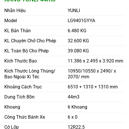
Nhãn Hiệu
YUNLI
Model
LG9401GYYA
KL Bản Thân
6.480 KG
KL Chuyên Chở Cho Phép
32.600 KG
KL Toàn Bộ Cho Phép
39.080 KG
Kích Thước Bao
11.386 x 2.495 x 3.920 mm
Kích Thước Lòng Thùng/
10950/10550 x 2490/ x
Bao Ngoài Xi Téc
2070/ mm
Khoảng Cách Trục
6510 + 1310 + 1310 mm
Dung Tích Bồn
44m3
Khoang
6 Khoang
Công Thức Bánh Xe
6 x 0
Cở Lốp
12R22.5