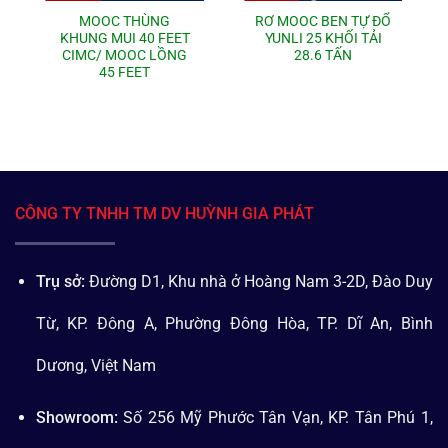
MOOC THÙNG
RƠ MOOC BEN TỰ ĐỔ
KHUNG MUI 40 FEET
YUNLI 25 KHỐI TẢI
CIMC/ MOOC LỒNG
28.6 TẤN
45 FEET
CÔNG TY TNHH TM DV HUỲNH GIA PHÁT
Trụ sở:
Đường D1, Khu nhà ở Hoàng Nam 3-2D, Đào Duy
Từ, KP. Đông A, Phường Đông Hòa, TP. Dĩ An, Bình
Dương, Việt Nam
Showroom:
Số 256 Mỹ Phước Tân Vạn, KP. Tân Phú 1,