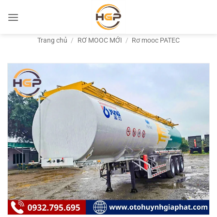
Bỏ
qua
nội
Trang chủ
/
RƠ MOOC MỚI
/
Rơ mooc PATEC
dung