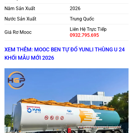
Năm Sản Xuất
2026
Nước Sản Xuất
Trung Quốc
Liên Hệ Trực Tiếp
Giá Rơ Mooc
0932.795.695
XEM THÊM: MOOC BEN TỰ ĐỔ YUNLI THÙNG U 24
KHỐI MẪU MỚI 2026