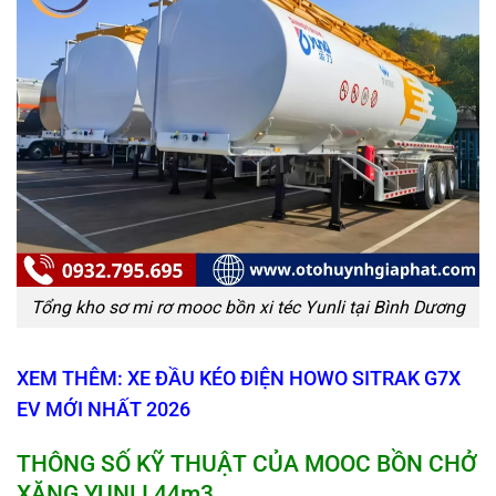
Tổng kho sơ mi rơ mooc bồn xi téc Yunli tại Bình Dương
XEM THÊM: XE ĐẦU KÉO ĐIỆN HOWO SITRAK G7X
EV MỚI NHẤT 2026
T
HÔNG SỐ K
Ỹ
THUẬT
CỦA
MOOC BỒN
CHỞ
XĂNG
YUNLI 44
m3