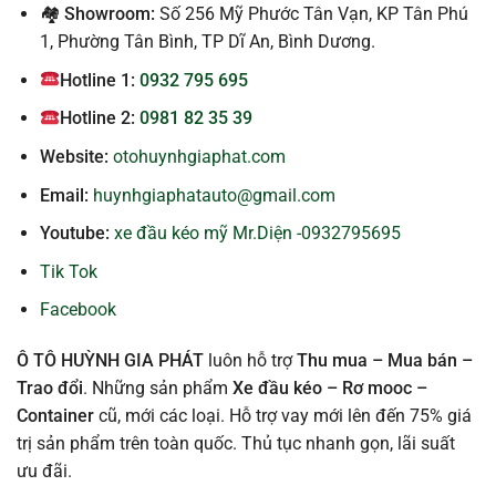
🏘 Showroom:
Số 256 Mỹ Phước Tân Vạn, KP Tân Phú
1, Phường Tân Bình, TP Dĩ An, Bình Dương.
Hotline 1:
0932 795 695
Hotline 2:
0981 82 35 39
Website:
otohuynhgiaphat.com
Email:
huynhgiaphatauto@gmail.com
Youtube:
xe đầu kéo mỹ Mr.Diện -0932795695
Tik Tok
Facebook
Ô TÔ HUỲNH GIA PHÁT
luôn hỗ trợ
Thu mua – Mua bán –
Trao
đổi
. Những sản phẩm
Xe đầu kéo – Rơ mooc –
Container
cũ, mới các loại. Hỗ trợ vay mới lên đến 75% giá
trị sản phẩm trên toàn quốc. Thủ tục nhanh gọn, lãi suất
ưu đãi.