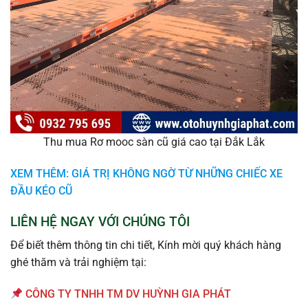
Thu mua Rơ mooc sàn cũ giá cao tại Đắk Lắk
XEM THÊM: GIÁ TRỊ KHÔNG NGỜ TỪ NHỮNG CHIẾC XE
ĐẦU KÉO CŨ
LIÊN HỆ NGAY VỚI CHÚNG TÔI
Để biết thêm thông tin chi tiết, Kính mời quý khách hàng
ghé thăm và trải nghiệm tại:
CÔNG TY TNHH TM DV HUỲNH GIA PHÁT