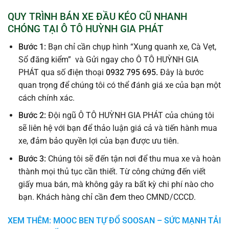
QUY TRÌNH BÁN XE ĐẦU KÉO CŨ NHANH
CHÓNG TẠI Ô TÔ HUỲNH GIA PHÁT
Bước 1:
Bạn chỉ cần chụp hình “Xung quanh xe, Cà Vẹt,
Sổ đăng kiểm” và Gửi ngay cho Ô TÔ HUỲNH GIA
PHÁT qua số điện thoại
0932 795 695.
Đây là bước
quan trọng để chúng tôi có thể đánh giá xe của bạn một
cách chính xác.
Bước 2:
Đội ngũ Ô TÔ HUỲNH GIA PHÁT của chúng tôi
sẽ liên hệ với bạn để thảo luận giá cả và tiến hành mua
xe, đảm bảo quyền lợi của bạn được ưu tiên.
Bước 3:
Chúng tôi sẽ đến tận nơi để thu mua xe và hoàn
thành mọi thủ tục cần thiết. Từ công chứng đến viết
giấy mua bán, mà không gây ra bất kỳ chi phí nào cho
bạn. Khách hàng chỉ cần đem theo CMND/CCCD.
XEM THÊM: MOOC BEN TỰ ĐỔ SOOSAN – SỨC MẠNH TẢI