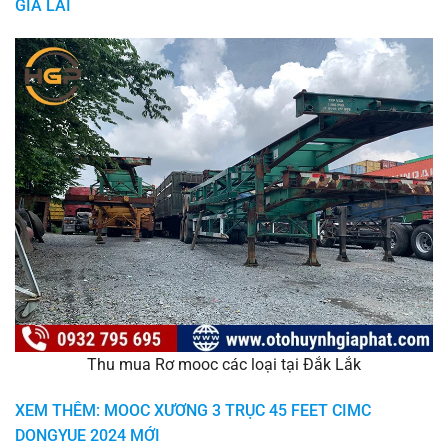
GIA LAI
Thu mua Rơ mooc các loại tại Đắk Lắk
XEM THÊM: MOOC XƯƠNG 3 TRỤC 45 FEET CIMC
DONGYUE 2024 MỚI