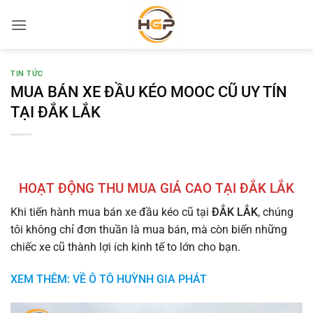
Bỏ
qua
nội
dung
TIN TỨC
MUA BÁN XE ĐẦU KÉO MOOC CŨ UY TÍN
TẠI ĐẮK LẮK
HOẠT ĐỘNG THU MUA GIÁ CAO TẠI ĐẮK LẮK
Khi tiến hành mua bán xe đầu kéo cũ tại
ĐẮK LẮK
, chúng
tôi không chỉ đơn thuần là mua bán, mà còn biến những
chiếc xe cũ thành lợi ích kinh tế to lớn cho bạn.
XEM THÊM: VỀ Ô TÔ HUỲNH GIA PHÁT