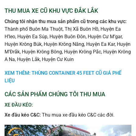
THU MUA XE CŨ KHU VỰC ĐẮK LẮK
Chúng tôi nhận thu mua sản phẩm cũ trong các khu vực:
Thành phố Buôn Ma Thuột, Thị Xã Buôn Hồ, Huyện Ea
H’leo, Huyện Ea Súp, Huyện Buôn Đôn, Huyện Cư M’gar,
Huyện Krông Búk, Huyện Krông Năng, Huyện Ea Kar, Huyện
M’Đrắk, Huyện Krông Bông, Huyện Krông Pắc, Huyện Krông
A Na, Huyện Lắk, Huyện Cư Kuin
XEM THÊM: THÙNG CONTAINER 45 FEET CŨ GIÁ PHẾ
LIỆU
CÁC SẢN PHẨM CHÚNG TÔI THU MUA
XE ĐẦU KÉO:
Xe đầu kéo C&C:
Thu mua xe đầu kéo C&C các đời.