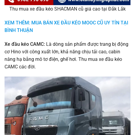
Thu mua xe đầu kéo SHACMAN cũ giá cao tại Đắk Lắk
XEM THÊM: MUA BÁN XE ĐẦU KÉO MOOC CŨ UY TÍN TẠI
BÌNH THUẬN
Xe đầu kéo CAMC:
Là dòng sản phẩm được trang bị động
cơ Hino với công xuất lớn, khả năng chịu tải cao, cabin
nâng hạ bằng mô tơ điện, ghế hơi. Thu mua xe đầu kéo
CAMC các đời.