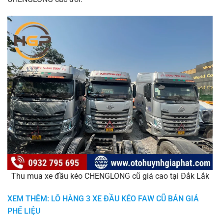
Thu mua xe đầu kéo CHENGLONG cũ giá cao tại Đắk Lắk
XEM THÊM: LÔ HÀNG 3 XE ĐẦU KÉO FAW CŨ BÁN GIÁ
PHẾ LIỆU