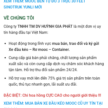
XEM THÊM: MOOC BEN TỰ ĐỔ 3 TRỤC 30 FEET
SINOTRUK YUNLI MỚI
VỀ CHÚNG TÔI
Công ty
TNHH TM DV HUỲNH GIA PHÁT
là một đơn vị uy
tín hàng đầu tại Việt Nam:
Hoạt động trong lĩnh vực
mua bán, trao đổi và ký gửi
Xe đầu kéo – Rơ mooc – Container
.
Cung cấp giá bán phải chăng, chất lượng sản phẩm
xuất sắc và còn cung cấp dịch vụ chăm sóc khách hàng
tận tâm. Hỗ trợ thu đổi sản phẩm 24/24.
Hỗ trợ vay mới lên đến 75% giá trị sản phẩm trên toàn
quốc, thủ tục nhanh gọn, lãi suất ưu đãi.
ĐẶC BIỆT: Chi hoa hồng CỰC CAO cho người giới thiệu !!!
XEM THÊM: MUA BÁN XE ĐẦU KÉO MOOC CŨ UY TÍN TẠI