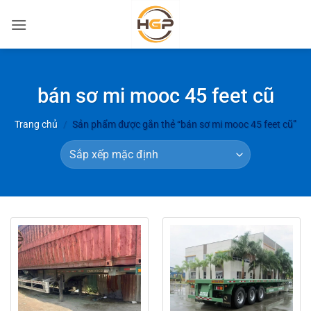
Bỏ
qua
nội
dung
bán sơ mi mooc 45 feet cũ
Trang chủ
/
Sản phẩm được gắn thẻ “bán sơ mi mooc 45 feet cũ”