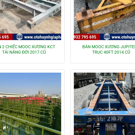
 2 CHIẾC MOOC XƯƠNG KCT
BÁN MOOC XƯƠNG JUPITE
TẢI NẶNG ĐỜI 2017 CŨ
TRỤC 40FT 2014 CŨ