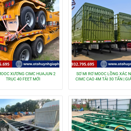
MOOC XƯƠNG CIMC HUAJUN 2
SƠ MI RƠ MOOC LỒNG XÁC 
TRỤC 40 FEET MỚI
CIMC CAO 4M TẢI 30 TẤN | GI