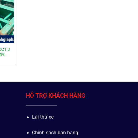
CT 3
90%
HỖ TRỢ KHÁCH HÀNG
Lái thử xe
Chính sách bán hàng