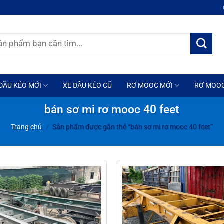
ĐẦU KÉO MỚI
XE ĐẦU KÉO CŨ
RƠ MOOC MỚI
RƠ MOO
bán sơ mi rơ mooc 40 feet
Trang chủ
/
Sản phẩm được gắn thẻ “bán sơ mi rơ mooc 40 feet”