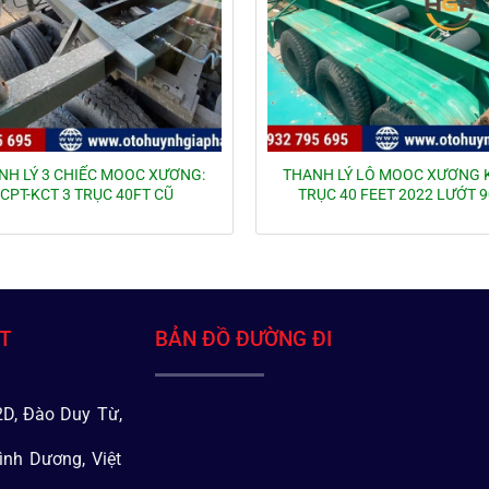
NH LÝ 3 CHIẾC MOOC XƯƠNG:
THANH LÝ LÔ MOOC XƯƠNG K
CPT-KCT 3 TRỤC 40FT CŨ
TRỤC 40 FEET 2022 LƯỚT 
ÁT
BẢN ĐỒ ĐƯỜNG ĐI
D, Đào Duy Từ,
ình Dương, Việt