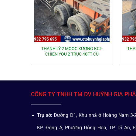
THANH LÝ 2 MOOC XƯƠNG KCT-
THA
CHIEN YOU 2 TRỤC 40FT CŨ
CÔNG TY TNHH TM DV HUỲNH GIA PH
Trụ sở:
Đường D1, Khu nhà ở Hoàng Nam 3-2
KP. Đông A, Phường Đông Hòa, TP. Dĩ An, B