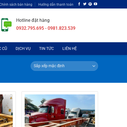
Chính sách bán hàng
Hướng dẫn thanh toán
Hotline đặt hàng
0932.795.695 - 0981.823.539
C CŨ
DỊCH VỤ
TIN TỨC
LIÊN HỆ