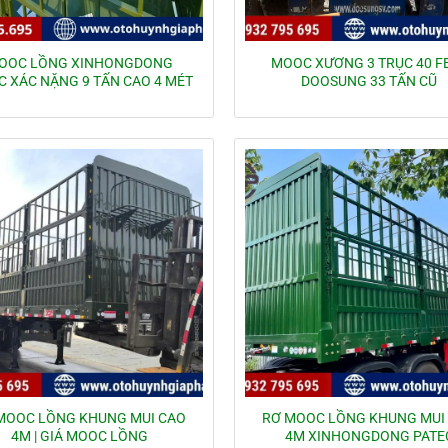
OOC LỒNG XINHONGDONG
MOOC XƯƠNG 3 TRỤC 40 F
C XÁC NẶNG 9 TẤN CAO 4 MÉT
DOOSUNG 33 TẤN CŨ
MOOC LỒNG KHUNG MUI CAO
RƠ MOOC LỒNG KHUNG MUI
4M | GIÁ MOOC LỒNG
4M XINHONGDONG PATE