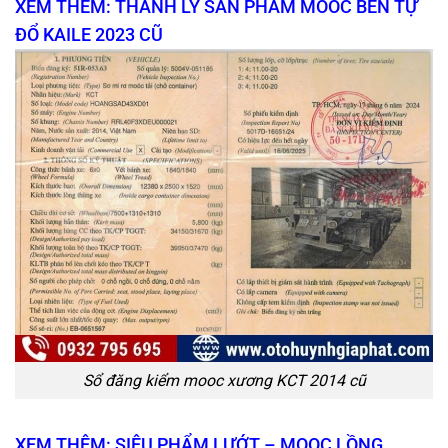
XEM THÊM: THANH LÝ SẢN PHẨM MOOC BEN TỰ
ĐỔ KAILE 2023 CŨ
Sổ đăng kiểm mooc xương KCT 2014 cũ
XEM THÊM: SIÊU PHẨM LƯỚT – MOOC LỒNG