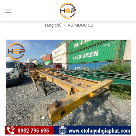
Bỏ
qua
nội
Trang chủ
/
RƠ MOOC CŨ
dung