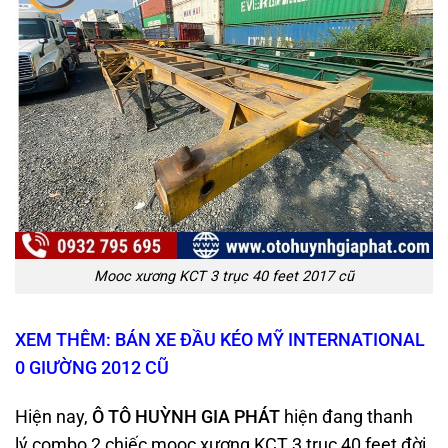
Mooc xương KCT 3 trục 40 feet 2017 cũ
XEM THÊM: BÁN XE ĐẦU KÉO MỸ INTERNATIONAL
0 GIƯỜNG 2012 CŨ
Hiện nay,
Ô TÔ HUỲNH GIA PHÁT
hiện đang thanh
lý combo 2 chiếc mooc xương KCT 3 trục 40 feet đời