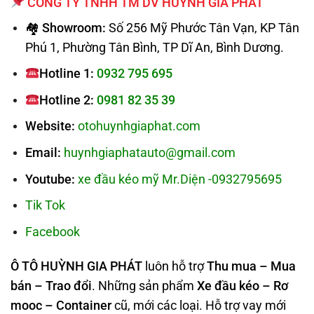
CÔNG TY TNHH TM DV HUỲNH GIA PHÁT
🏘 Showroom:
Số 256 Mỹ Phước Tân Vạn, KP Tân
Phú 1, Phường Tân Bình, TP Dĩ An, Bình Dương.
Hotline 1:
0932 795 695
Hotline 2:
0981 82 35 39
Website:
otohuynhgiaphat.com
Email:
huynhgiaphatauto@gmail.com
Youtube:
xe đầu kéo mỹ Mr.Diện -0932795695
Tik Tok
Facebook
Ô TÔ HUỲNH GIA PHÁT
luôn hỗ trợ
Thu mua – Mua
bán – Trao
đổi
. Những sản phẩm
Xe đầu kéo – Rơ
mooc – Container
cũ, mới các loại. Hỗ trợ vay mới