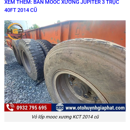
XEM THÊM: BÁN MOOC XƯƠNG JUPITER 3 TRỤC
40FT 2014 CŨ
Vỏ lốp mooc xương KCT 2014 cũ