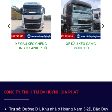
XE ĐẦU KÉO CHENG
XE ĐẦU KÉO CAMC
LONG H7 420HP CŨ
380HP CŨ
CÔNG TY TNHH TM DV HUỲNH GIA PHÁT
Trụ sở:
Đường D1, Khu nhà ở Hoàng Nam 3-2D, Đào Duy