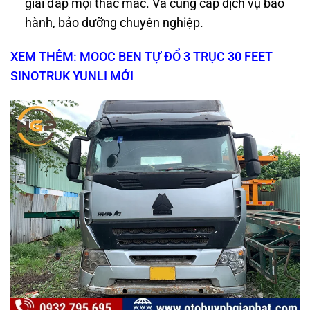
giải đáp mọi thắc mắc. Và cung cấp dịch vụ bảo
hành, bảo dưỡng chuyên nghiệp.
XEM THÊM: MOOC BEN TỰ ĐỔ 3 TRỤC 30 FEET
SINOTRUK YUNLI MỚI