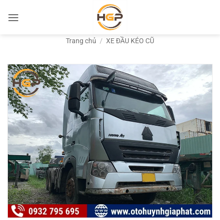
Bỏ
qua
nội
Trang chủ
/
XE ĐẦU KÉO CŨ
dung