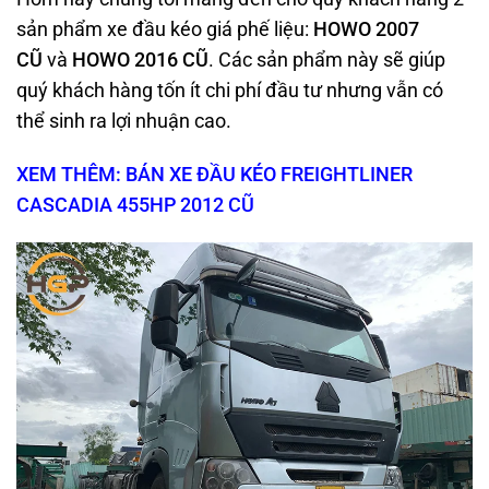
sản phẩm xe đầu kéo giá phế liệu:
HOWO 2007
CŨ
và
HOWO 2016 CŨ
. Các sản phẩm này sẽ giúp
quý khách hàng tốn ít chi phí đầu tư nhưng vẫn có
thể sinh ra lợi nhuận cao.
XEM THÊM: BÁN XE ĐẦU KÉO FREIGHTLINER
CASCADIA 455HP 2012 CŨ