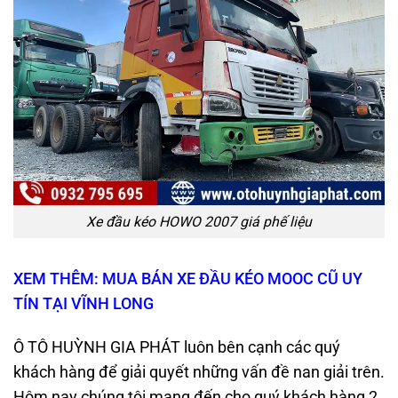
Xe đầu kéo HOWO 2007 giá phế liệu
XEM THÊM: MUA BÁN XE ĐẦU KÉO MOOC CŨ UY
TÍN TẠI VĨNH LONG
Ô TÔ HUỲNH GIA PHÁT luôn bên cạnh các quý
khách hàng để giải quyết những vấn đề nan giải trên.
Hôm nay chúng tôi mang đến cho quý khách hàng 2