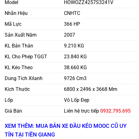
Model
HOWOZZ4257S3241V
Nhãn Hiệu
CNHTC
Mã Lực
366 HP
Sản Xuất Năm
2007
KL Bản Thân
9.210 KG
KL Cho Phép TGGT
23.840 KG
KL Kéo Theo
38.660 KG
Dung Tích Xilanh
9726 Cm3
Kích Thước
6800 x 2496 x 3668 Mm
Lốp
Vỏ Lốp Đẹp
Giá Bán
Liên hệ trực tiếp
0932.795.695
XEM THÊM: MUA BÁN XE ĐẦU KÉO MOOC CŨ UY
TÍN TẠI TIỀN GIANG